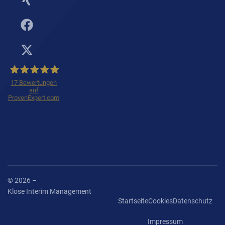
17
Bewertungen
auf
ProvenExpert.com
Klose Interim
Management
© 2026 –
Klose Interim Management
Startseite
Cookies
Datenschutz
Impressum