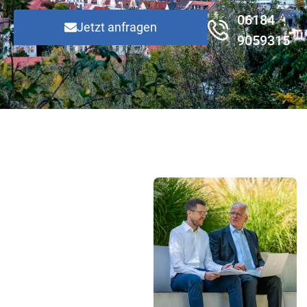
06184
Jetzt anfragen
9059315