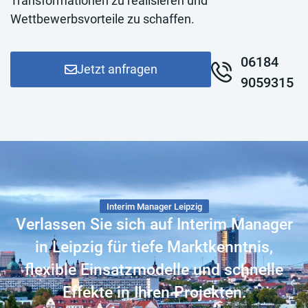
Transformationen zu realisieren und
Wettbewerbsvorteile zu schaffen.
06184
Jetzt anfragen
9059315
Interim Manager Leipzig
Verlassen Sie sich auf Interim Manager
in Leipzig für tiefe Marktkenntnis,
flexible Einsatzmodelle und schnelle
Effekte in Ihren Projekten.