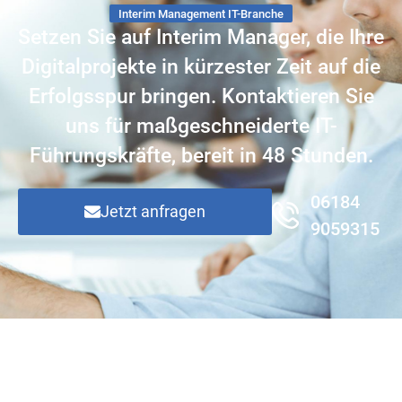
Interim Management IT-Branche
Setzen Sie auf Interim Manager, die Ihre
Digitalprojekte in kürzester Zeit auf die
Erfolgsspur bringen. Kontaktieren Sie
uns für maßgeschneiderte IT-
Führungskräfte, bereit in 48 Stunden.
06184
Jetzt anfragen
9059315