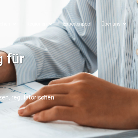
chen
Regionen
Expertenpool
Über uns
 für
en, regulatorischen