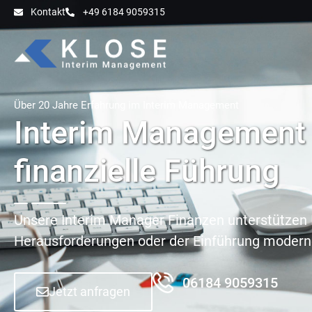
Kontakt
+49 6184 9059315
Über 20 Jahre Erfahrung im Interim Management
Interim Management F
finanzielle Führung
Unsere Interim Manager Finanzen unterstützen 
Herausforderungen oder der Einführung modern
06184 9059315
Jetzt anfragen