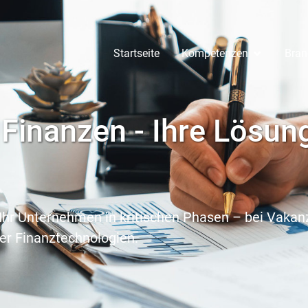
Startseite
Kompetenzen
Bran
inanzen - Ihre Lösung
Ihr Unternehmen in kritischen Phasen – bei Vakanz
er Finanztechnologien.