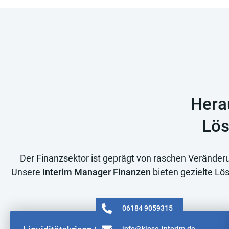
Hera
Lös
Der Finanzsektor ist geprägt von raschen Verände
Unsere
Interim Manager Finanzen
bieten gezielte Lö
06184 9059315
info@klose-interim.de